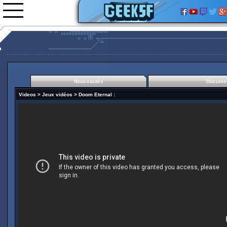
Nouveautés
Documen
Nouveautés
Videos
>
Jeux vidéos
>
Doom Eternal
:
Vidéos
0rgani
Forum
Classement
L'équipe
Partenariats
Wolfenstein 2 The new
Colossus