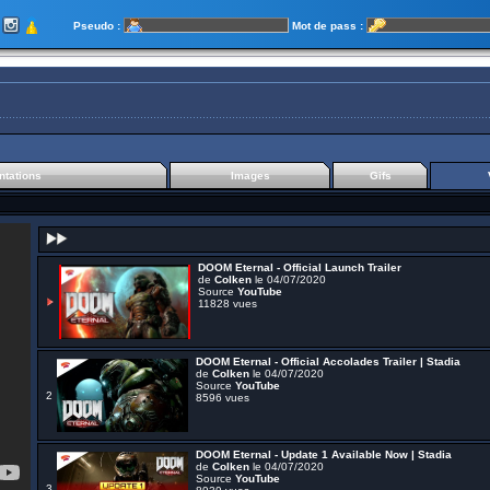
Pseudo :
Mot de pass :
tations
Images
Gifs
DOOM Eternal - Official Launch Trailer
de
Colken
le 04/07/2020
Source
YouTube
11828 vues
DOOM Eternal - Official Accolades Trailer | Stadia
de
Colken
le 04/07/2020
Source
YouTube
2
8596 vues
DOOM Eternal - Update 1 Available Now | Stadia
de
Colken
le 04/07/2020
Source
YouTube
3