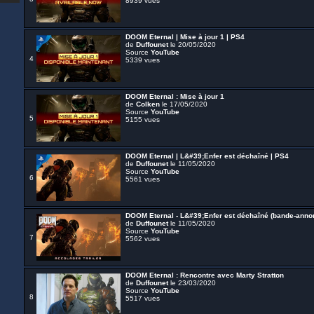
8939 vues
DOOM Eternal | Mise à jour 1 | PS4
de
Duffounet
le 20/05/2020
Source
YouTube
4
5339 vues
DOOM Eternal : Mise à jour 1
de
Colken
le 17/05/2020
Source
YouTube
5
5155 vues
DOOM Eternal | L&#39;Enfer est déchaîné | PS4
de
Duffounet
le 11/05/2020
Source
YouTube
6
5561 vues
DOOM Eternal - L&#39;Enfer est déchaîné (bande-ann
de
Duffounet
le 11/05/2020
Source
YouTube
7
5562 vues
DOOM Eternal : Rencontre avec Marty Stratton
de
Duffounet
le 23/03/2020
Source
YouTube
8
5517 vues