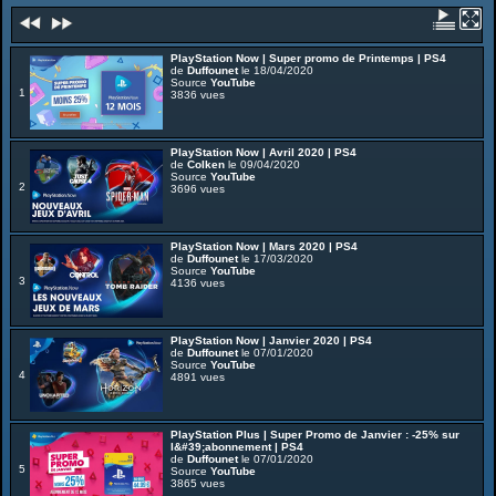
PlayStation Now | Super promo de Printemps | PS4
de
Duffounet
le 18/04/2020
Source
YouTube
1
3836 vues
PlayStation Now | Avril 2020 | PS4
de
Colken
le 09/04/2020
Source
YouTube
2
3696 vues
PlayStation Now | Mars 2020 | PS4
de
Duffounet
le 17/03/2020
Source
YouTube
3
4136 vues
PlayStation Now | Janvier 2020 | PS4
de
Duffounet
le 07/01/2020
Source
YouTube
4
4891 vues
PlayStation Plus | Super Promo de Janvier : -25% sur
l&#39;abonnement | PS4
de
Duffounet
le 07/01/2020
5
Source
YouTube
3865 vues