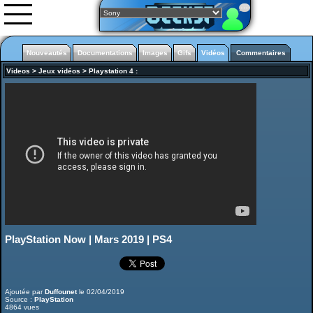
Nouveautés
Documentations
Images
Gifs
Vidéos
Commentaires
Videos
>
Jeux vidéos
>
Playstation 4
:
Nouveautés
Images
Vidéos
0rgani
Forum
Classement
L'équipe
Partenariats
PlayStation Now | Mars 2019 | PS4
Playstation 4
Ajoutée par
Duffounet
le 02/04/2019
Source :
PlayStation
4864 vues