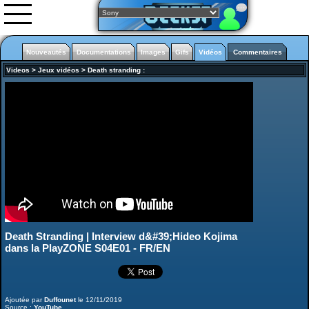
Nouveautés
Documentations
Images
Gifs
Vidéos
Commentaires
Videos
>
Jeux vidéos
>
Death stranding
:
Nouveautés
Images
Vidéos
0rgani
Forum
Classement
L'équipe
Partenariats
Death Stranding | Interview d&#39;Hideo Kojima
NieR Automata
dans la PlayZONE S04E01 - FR/EN
Ajoutée par
Duffounet
le 12/11/2019
Source :
YouTube