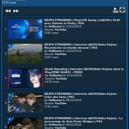
1476 vues
DEATH STRANDING | PlayLIVE &amp; Let&#39;s PLAY
avec Salomé et Trinity | PS4
de
Duffounet
le 12/11/2019
1
Source
YouTube
2191 vues
DEATH STRANDING | Interview d&#39;Hideo Kojima -
Reconnecter un monde dévasté | PS4
de
Duffounet
le 12/11/2019
2
Source
YouTube
1647 vues
Death Stranding | Interview d&#39;Hideo Kojima dans la
PlayZONE S04E01 - FR/EN
de
Duffounet
le 12/11/2019
Source
YouTube
1476 vues
DEATH STRANDING | Interview d&#39;Hideo Kojima -
Créer des liens | PS4
de
Duffounet
le 08/11/2019
4
Source
YouTube
1741 vues
DEATH STRANDING | Interview d&#39;Hideo Kojima - Le
personnage de Sam Porter Bridges | PS4
de
Duffounet
le 08/11/2019
5
Source
YouTube