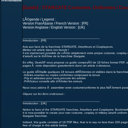
PrÃ©sentation:
[Guide] : STARGATE Costumes, Uniformes / Cospl
LÃ©gende / Legend :
Version FranÃ§aise / French Version : [FR]
Version Anglaise / English Version : [UK]
_____________________________________________
Introduction : [FR]
Avis aux fans de la franchise STARGATE, Airsofteurs et Cosplayeurs.
Mettez cet article dans vos favoris !
Il est maintenant possible de crÃ©er simplement votre propre costume, cosplay o
d'airsoft sur le thÃ©me de la franchise Stargate.
En effet, GeekSF vous propose ce guide composÃ© de 18 fiches format PDF, s
pages Ã votre disposition gratuitement dans cet article ci-dessous.
Le guide dÃ©taille quelques 18 tenues diffÃ©rentes et visibles dans la franchis
- Articles exactes ou copies conformes composant la tenue
- Prix et adresses pour vous procurer les articles
- PrÃ©cieux conseils afin d'Ã©viter les erreurs
Nous vous aidons Ã assembler votre costume/uniforme le plus fidÃ¨lement possib
Cliquez sur les liens ci-dessous :
_____________________________________________
Introduction : [UK]
Notice to fans of the STARGATE franchise, Airsofters and Cosplayers. Bookmark t
It is now possible to create your own costume, cosplay or military airsoft unifor
Stargate franchise.
Indeed, this guide consists of 18 PDF files, that is to say no less than 200 page
free of charge in this article below.