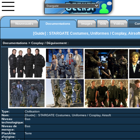
Nouveautés
Documentations
Images
Gifs
Vidéos
Co
[Guide] : STARGATE Costumes, Uniformes / Cosplay, Airsof
Documentations
>
Cosplay / Déguisement
:
Nouveautés
Documentations
Images
Gifs animés
Vidéos
0rgani
Forum
Classement
L'équipe
Partenariats
Type:
Civilisation
Nom:
[Guide] : STARGATE Costumes, Uniformes / Cosplay, Airsoft
Concepts arts et Making of
Niveau
Bas
technologique:
Niveau de
Bas
menace:
PlanÃ©te
Terre
d'origine: