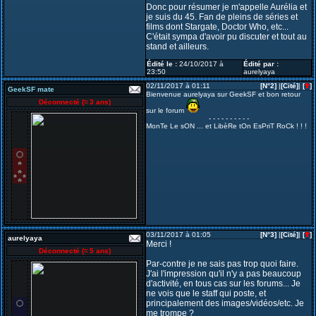
Donc pour résumer je m'appelle Aurélia et
je suis du 45. Fan de pleins de séries et
films dont Stargate, Doctor Who, etc...
C'était sympa d'avoir pu discuter et tout au
stand et ailleurs.
Édité le :
24/10/2017 à
Édité par :
23:50
aurelyaya
02/11/2017 à 01:11
[N°2]
|
[Cité]
|
[
]
GeekSF mate
Bienvenue aurelyaya sur GeekSF et bon retour
Déconnecté (
≈ 3 ans
)
sur le forum
- - - - - - - - - -
MonTe Le sON ... et LibèRe tOn EsPriT RoCk ! ! !
03/11/2017 à 01:05
[N°3]
|
[Cité]
|
[
]
aurelyaya
Merci !
Déconnecté (
≈ 5 ans
)
Par-contre je ne sais pas trop quoi faire.
J'ai l'impression qu'il n'y a pas beaucoup
d'activité, en tous cas sur les forums... Je
ne vois que le staff qui poste, et
principalement des images/vidéos/etc. Je
me trompe ?