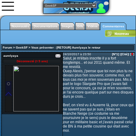
Nouveautés
Documentations
Images
Gifs
Vidéos
Commentaires
Nouveautés
Documentations
Forum
>
GeekSF
>
Vous présenter
:
[RETOUR] Aurelyaya le retour
Images
Gifs animés
24/10/2017 à 23:50
[N°1]
|
[Cité]
|
[
]
aurelyaya
Salut, je m'étais inscrite il y a fort
Vidéos
Déconnecté (
≈ 5 ans
)
longtemps... et oui 2011 quand même. Et
me revoilà.
0rgani
Ouep Alexis, j'pense que toi non plus tu ne
devais plus t'en souvenir, comme moi, en
Forum
tous cas moi je m'en souvenais pas. Mis à
Classement
part le logo Stargate Pro que j'avais fait
L'équipe
pour le concours, ça oui je m'en souviens,
Partenariats
je l'ai encore quelque part sur mes disques
durs je crois...
Warframe
Bref, on s'est vu à Auxerre là, pour ceux qui
ne savent pas qui je suis, j'étais en
Blanche Neige (ce costume va me
poursuivre je le sens) puis le deuxième
jour en militaire basic et j'avais passé celui
de BN à ma petite cousine qui était avec
moi.