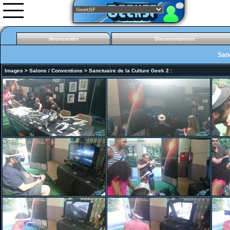
Nouveautés
Documentations
Sanc
Nouveautés
Images
>
Salons / Conventions
>
Sanctuaire de la Culture Geek 2
:
Documentations
Images
Gifs animés
Vidéos
0rgani
Forum
Classement
L'équipe
Partenariats
Gemini man