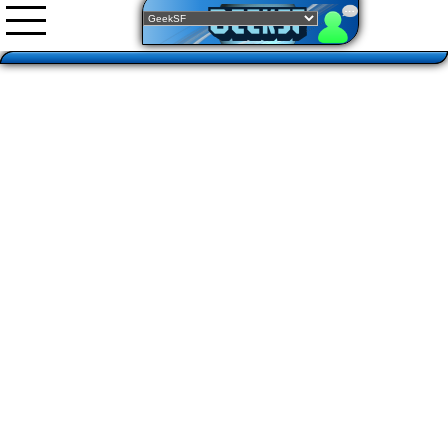
Nouveautés
Documentations
Images
Gifs animés
Vidéos
0rgani
Forum
Classement
L'équipe
Partenariats
Dying light 2