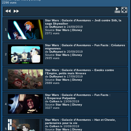
2296 vues
Star Wars : Galaxie d’Aventures – Jedi contre Sith, la
saga Skywalker
de
Duffounet
le 24/09/2019
1
Source
Star Wars | Disney
2371 vues
Star Wars : Galaxie d’Aventures – Fun Facts : Créatures
mignonnes
de
Duffounet
le 20/09/2019
2
Source
Star Wars | Disney
2935 vues
Star Wars : Galaxie d’Aventures – Ewoks contre
l’Empire, petits mais féroces
de
Duffounet
le 17/09/2019
3
Source
Star Wars | Disney
2689 vues
Star Wars : Galaxie d’Aventures – Fun Facts :
L’Empereur Palpatine
de
Colken
le 13/09/2019
4
Source
Star Wars | Disney
3327 vues
Star Wars : Galaxie d’Aventures – Han et Chewie,
partenaires pour la vie
de
Colken
le 10/09/2019
5
Source
Star Wars | Disney