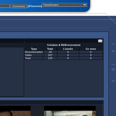
[S'inscrire]
Création & Référencement
Type
Total
L'année
Ce mois
Documentation
18
0
0
Vidéo
107
0
0
Total
125
0
0