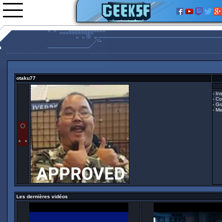
otaku77
Nouveautés
- In
Images
- Co
Vidéos
- G
- Me
0rgani
Forum
Classement
L'équipe
Partenariats
Bumblebee
Les dernières vidéos