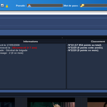
Pseudo :
Mot de pass :
-
Informations
Classement
scrit le 17/05/2009
-
N°10 (17 854 points au total).
nnecté le :
Déconnecté (
≈ 7 ans
)
-
N°2220 (0 points cette année).
rade : Général de brigade
-
N°2220 (0 points ce mois).
ssage : 2 (0 ce mois)