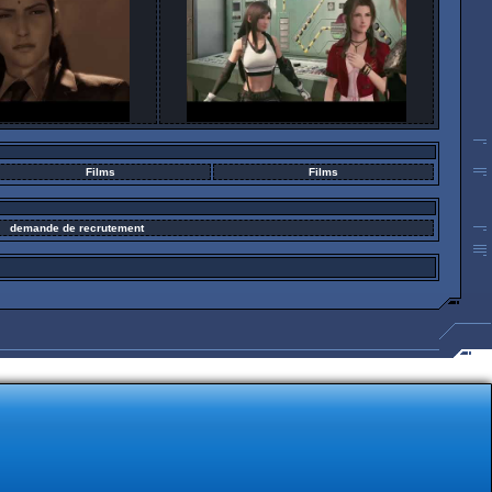
Films
Films
demande de recrutement