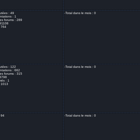
utées : 49
-Total dans le mois : 0
ntations : 1
es forums : 289
 91108
: 764
utées : 122
-Total dans le mois : 0
ntations : 662
es forums : 315
 3798
més : 1
: 1013
: 94
-Total dans le mois : 0