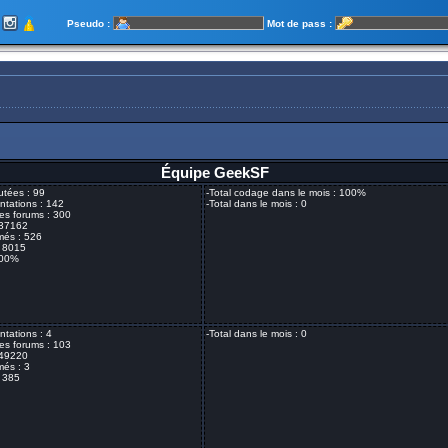
Pseudo :
Mot de pass :
Équipe GeekSF
utées : 99
-Total codage dans le mois : 100%
ntations : 142
-Total dans le mois : 0
es forums : 300
 37162
imés : 526
: 8015
100%
ntations : 4
-Total dans le mois : 0
es forums : 103
 49220
més : 3
: 385