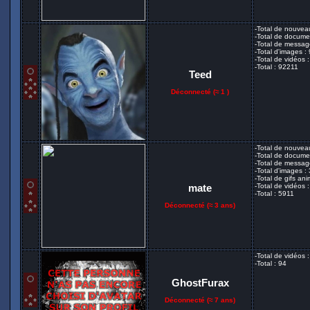
-Total de nouvea
-Total de docume
-Total de messag
-Total d'images :
-Total de vidéos 
-Total : 92211
Teed
Déconnecté (
≈ 1
)
-Total de nouvea
-Total de docume
-Total de messag
-Total d'images :
-Total de gifs ani
mate
-Total de vidéos 
-Total : 5911
Déconnecté (
≈ 3 ans
)
-Total de vidéos 
-Total : 94
GhostFurax
Déconnecté (
≈ 7 ans
)