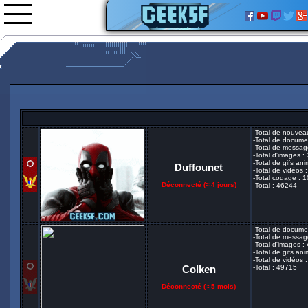
Nouveautés
Images
-Total de nouvea
-Total de docume
Vidéos
-Total de messag
-Total d'images :
-Total de gifs an
0rgani
Duffounet
-Total de vidéos 
-Total codage : 
Forum
Déconnecté (
≈ 4 jours
)
-Total : 46244
Classement
L'équipe
Partenariats
-Total de docume
Assassin's creed Brotherhood
-Total de messag
-Total d'images :
-Total de gifs ani
-Total de vidéos 
Colken
-Total : 49715
Déconnecté (
≈ 5 mois
)