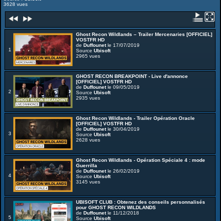
3628 vues
Ghost Recon Wildlands – Trailer Mercenaries [OFFICIEL]
VOSTFR HD
de
Duffounet
le 17/07/2019
1
Source
Ubisoft
2965 vues
GHOST RECON BREAKPOINT - Live d'annonce
[OFFICIEL] VOSTFR HD
de
Duffounet
le 09/05/2019
2
Source
Ubisoft
2935 vues
Ghost Recon Wildlands - Trailer Opération Oracle
[OFFICIEL] VOSTFR HD
de
Duffounet
le 30/04/2019
3
Source
Ubisoft
2628 vues
Ghost Recon Wildlands - Opération Spéciale 4 : mode
Guerrilla
de
Duffounet
le 26/02/2019
4
Source
Ubisoft
3145 vues
UBISOFT CLUB : Obtenez des conseils personnalisés
pour GHOST RECON WILDLANDS
de
Duffounet
le 11/12/2018
5
Source
Ubisoft