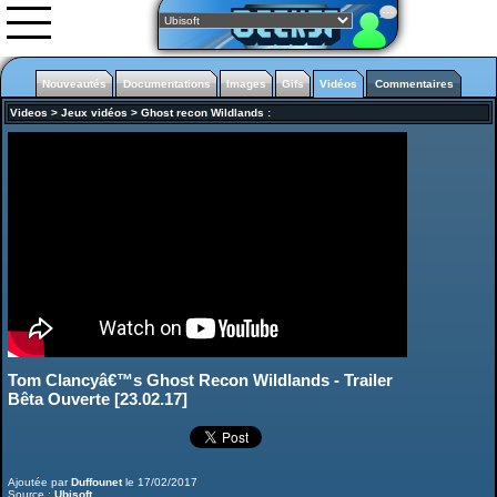
Nouveautés
Documentations
Images
Gifs
Vidéos
Commentaires
Videos
>
Jeux vidéos
>
Ghost recon Wildlands
:
Nouveautés
Images
Vidéos
0rgani
Forum
Classement
L'équipe
Partenariats
Tom Clancyâ€™s Ghost Recon Wildlands - Trailer
Assassin's creed Odyssey
Bêta Ouverte [23.02.17]
Ajoutée par
Duffounet
le 17/02/2017
Source :
Ubisoft