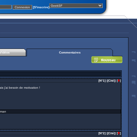
[S'inscrire]
Vidéos
Commentaires
[N°1]
|
[Cité]
|
[
]
s j'ai besoin de motivation !
fman
[N°2]
|
[Cité]
|
[
]