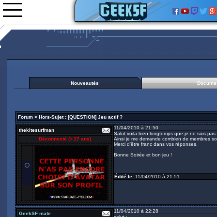
Nouveautés
Documentations
Images
Nouveautés
Documen
Gifs animés
Vidéos
0rgani
Forum
>
Hors-Sujet
:
[QUESTION] Jeu actif ?
Forum
11/04/2010 à 21:50
Classement
thekitesurfman
Salut voila bien longtemps que je ne suis pas re
L'équipe
Déconnecté (
≈ 17 ans
)
Ainsi je me demande combien de membres sont ac
Merci d'être franc dans vos réponses.
Partenariats
Bonne Soirée et bon jeu !
Zero Quest Burgundia
Édité le:
11/04/2010 à 21:51
11/04/2010 à 22:28
GeekSF mate
salut :