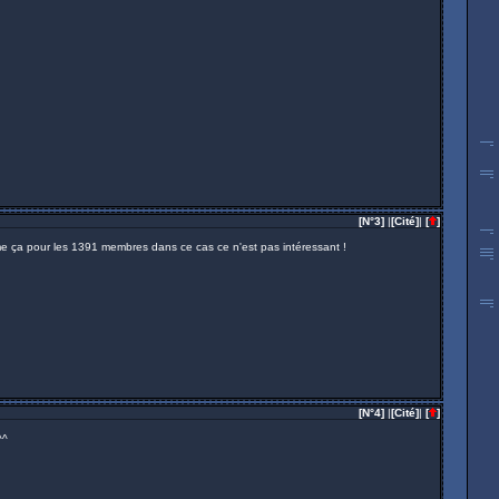
[N°3]
|
[Cité]
|
[
]
omme ça pour les 1391 membres dans ce cas ce n'est pas intéressant !
[N°4]
|
[Cité]
|
[
]
^^