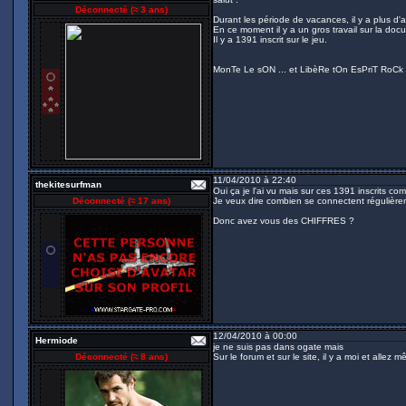
Déconnecté (
≈ 3 ans
)
Durant les période de vacances, il y a plus d'act
En ce moment il y a un gros travail sur la doc
Il y a 1391 inscrit sur le jeu.
MonTe Le sON ... et LibèRe tOn EsPriT RoCk !
11/04/2010 à 22:40
thekitesurfman
Oui ça je l'ai vu mais sur ces 1391 inscrits c
Déconnecté (
≈ 17 ans
)
Je veux dire combien se connectent régulièreme
Donc avez vous des CHIFFRES ?
12/04/2010 à 00:00
Hermiode
je ne suis pas dans ogate mais
Déconnecté (
≈ 8 ans
)
Sur le forum et sur le site, il y a moi et allez