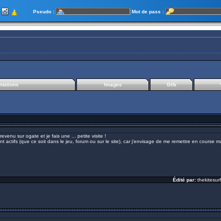
Pseudo :
Mot de pass :
tations
Images
Gifs
venu sur ogate et je fais une ... petite visite !
tifs (que ce soit dans le jeu, forum ou sur le site), car j'envisage de me remettre en course mai
Édité par:
thekitesur