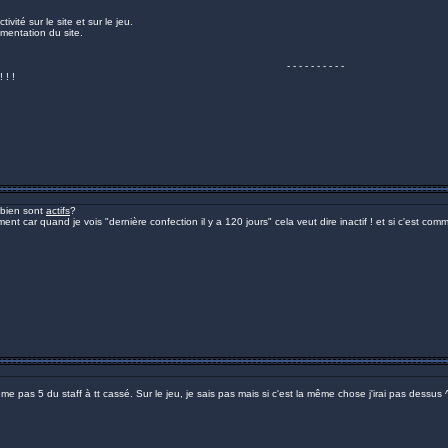
ivité sur le site et sur le jeu.
umentation du site.
- - - - - - - - - -
 ! !
ombien sont
actifs
?
nt car quand je vois "dernière confection il y a 120 jours" cela veut dire inactif ! et si c'est c
 même pas 5 du staff à tt cassé. Sur le jeu, je sais pas mais si c'est la même chose j'irai pas dessus 