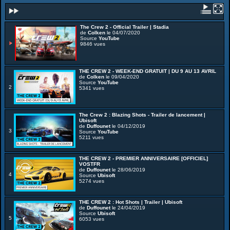
The Crew 2 - Official Trailer | Stadia
de
Colken
le 04/07/2020
Source
YouTube
9846 vues
THE CREW 2 - WEEK-END GRATUIT | DU 9 AU 13 AVRIL
de
Colken
le 09/04/2020
Source
YouTube
2
5341 vues
The Crew 2 : Blazing Shots - Trailer de lancement |
Ubisoft
de
Duffounet
le 04/12/2019
3
Source
YouTube
5211 vues
THE CREW 2 - PREMIER ANNIVERSAIRE [OFFICIEL]
VOSTFR
de
Duffounet
le 28/06/2019
4
Source
Ubisoft
5274 vues
THE CREW 2 : Hot Shots | Trailer | Ubisoft
de
Duffounet
le 24/04/2019
Source
Ubisoft
5
6053 vues