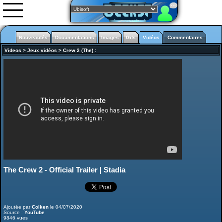
Nouveautés
Documentations
Images
Gifs
Vidéos
Commentaires
Videos
>
Jeux vidéos
>
Crew 2 (The)
:
Nouveautés
Images
Vidéos
0rgani
Forum
Classement
L'équipe
Partenariats
The Crew 2 - Official Trailer | Stadia
Starlink battle for atlas
Ajoutée par
Colken
le 04/07/2020
Source :
YouTube
9846 vues