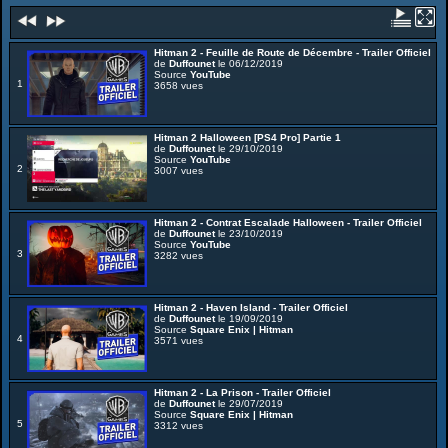
Hitman 2 - Feuille de Route de Décembre - Trailer Officiel
de
Duffounet
le 06/12/2019
Source
YouTube
1
3658 vues
Hitman 2 Halloween [PS4 Pro] Partie 1
de
Duffounet
le 29/10/2019
Source
YouTube
2
3007 vues
Hitman 2 - Contrat Escalade Halloween - Trailer Officiel
de
Duffounet
le 23/10/2019
Source
YouTube
3
3282 vues
Hitman 2 - Haven Island - Trailer Officiel
de
Duffounet
le 19/09/2019
Source
Square Enix | Hitman
4
3571 vues
Hitman 2 - La Prison - Trailer Officiel
de
Duffounet
le 29/07/2019
Source
Square Enix | Hitman
5
3312 vues