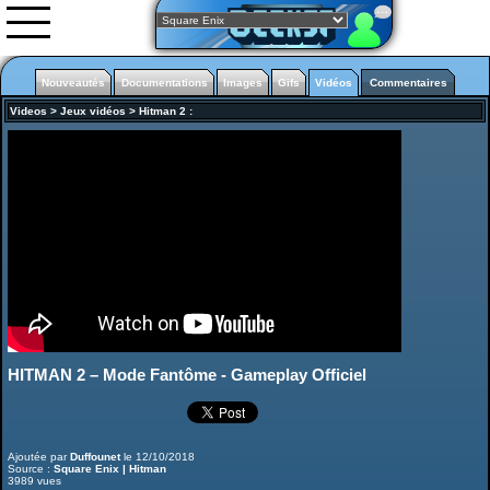
Nouveautés
Documentations
Images
Gifs
Vidéos
Commentaires
Videos
>
Jeux vidéos
>
Hitman 2
:
Nouveautés
Images
Vidéos
0rgani
Forum
Classement
L'équipe
Partenariats
HITMAN 2 – Mode Fantôme - Gameplay Officiel
Just cause 4
Ajoutée par
Duffounet
le 12/10/2018
Source :
Square Enix | Hitman
3989 vues