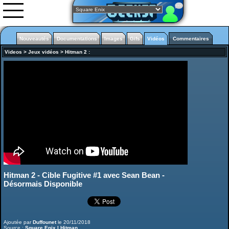
Nouveautés
Documentations
Images
Gifs
Vidéos
Commentaires
Videos
>
Jeux vidéos
>
Hitman 2
:
Nouveautés
Images
Vidéos
0rgani
Forum
Classement
L'équipe
Partenariats
Hitman 2 - Cible Fugitive #1 avec Sean Bean -
Life is strange Before the
Storm
Désormais Disponible
Ajoutée par
Duffounet
le 20/11/2018
Source :
Square Enix | Hitman