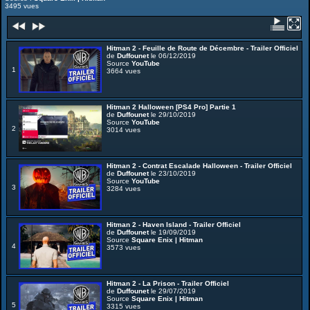
3495 vues
Hitman 2 - Feuille de Route de Décembre - Trailer Officiel
de
Duffounet
le 06/12/2019
Source
YouTube
1
3664 vues
Hitman 2 Halloween [PS4 Pro] Partie 1
de
Duffounet
le 29/10/2019
Source
YouTube
2
3014 vues
Hitman 2 - Contrat Escalade Halloween - Trailer Officiel
de
Duffounet
le 23/10/2019
Source
YouTube
3
3284 vues
Hitman 2 - Haven Island - Trailer Officiel
de
Duffounet
le 19/09/2019
Source
Square Enix | Hitman
4
3573 vues
Hitman 2 - La Prison - Trailer Officiel
de
Duffounet
le 29/07/2019
Source
Square Enix | Hitman
5
3315 vues