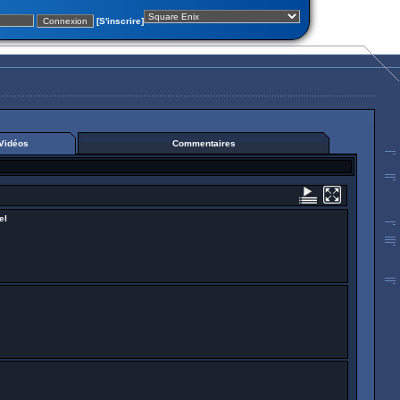
[S'inscrire]
Vidéos
Commentaires
el