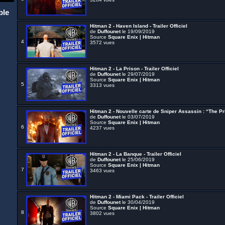
ble
Hitman 2 - Haven Island - Trailer Officiel
de
Duffounet
le 19/09/2019
Source
Square Enix | Hitman
4
3572 vues
Hitman 2 - La Prison - Trailer Officiel
de
Duffounet
le 29/07/2019
Source
Square Enix | Hitman
5
3313 vues
Hitman 2 - Nouvelle carte de Sniper Assassin : “The Pris
de
Duffounet
le 03/07/2019
Source
Square Enix | Hitman
6
4237 vues
Hitman 2 - La Banque - Trailer Officiel
de
Duffounet
le 25/06/2019
Source
Square Enix | Hitman
7
3463 vues
Hitman 2 - Miami Pack - Trailer Officiel
de
Duffounet
le 30/04/2019
Source
Square Enix | Hitman
8
3802 vues