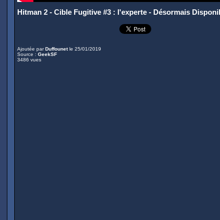
Hitman 2 - Cible Fugitive #3 : l'experte - Désormais Disponi
Ajoutée par
Duffounet
le 25/01/2019
Source :
GeekSF
3486 vues