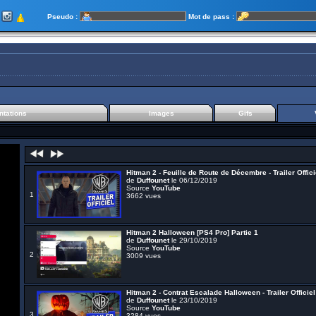
Pseudo :
Mot de pass :
tations
Images
Gifs
Hitman 2 - Feuille de Route de Décembre - Trailer Offici
de
Duffounet
le 06/12/2019
Source
YouTube
1
3662 vues
Hitman 2 Halloween [PS4 Pro] Partie 1
de
Duffounet
le 29/10/2019
Source
YouTube
2
3009 vues
Hitman 2 - Contrat Escalade Halloween - Trailer Officiel
de
Duffounet
le 23/10/2019
Source
YouTube
3
3284 vues