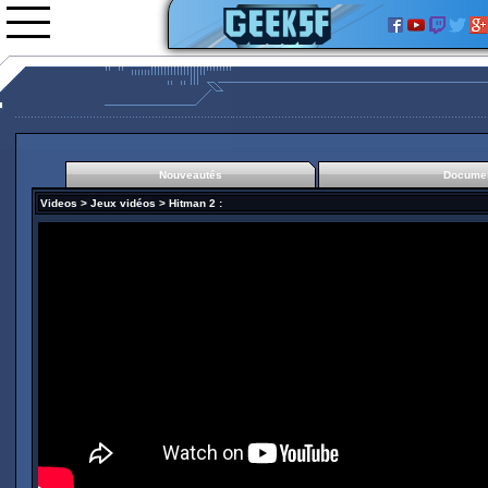
Nouveautés
Documen
Nouveautés
Videos
>
Jeux vidéos
>
Hitman 2
:
Images
Vidéos
0rgani
Forum
Classement
L'équipe
Partenariats
Just cause 4