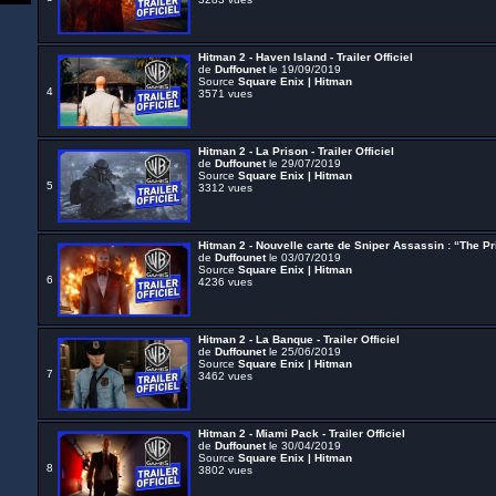
Hitman 2 - Haven Island - Trailer Officiel
de
Duffounet
le 19/09/2019
Source
Square Enix | Hitman
4
3571 vues
Hitman 2 - La Prison - Trailer Officiel
de
Duffounet
le 29/07/2019
Source
Square Enix | Hitman
5
3312 vues
Hitman 2 - Nouvelle carte de Sniper Assassin : “The Pris
de
Duffounet
le 03/07/2019
Source
Square Enix | Hitman
6
4236 vues
Hitman 2 - La Banque - Trailer Officiel
de
Duffounet
le 25/06/2019
Source
Square Enix | Hitman
7
3462 vues
Hitman 2 - Miami Pack - Trailer Officiel
de
Duffounet
le 30/04/2019
Source
Square Enix | Hitman
8
3802 vues