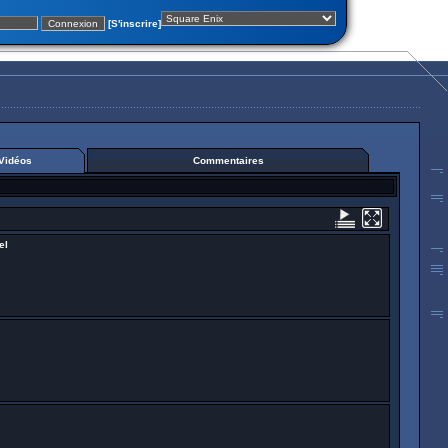
[S'inscrire]
Vidéos
Commentaires
el