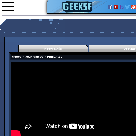
Nouveautés
Documen
Nouveautés
Videos
>
Jeux vidéos
>
Hitman 2
:
Images
Vidéos
0rgani
Forum
Classement
L'équipe
Partenariats
Hitman