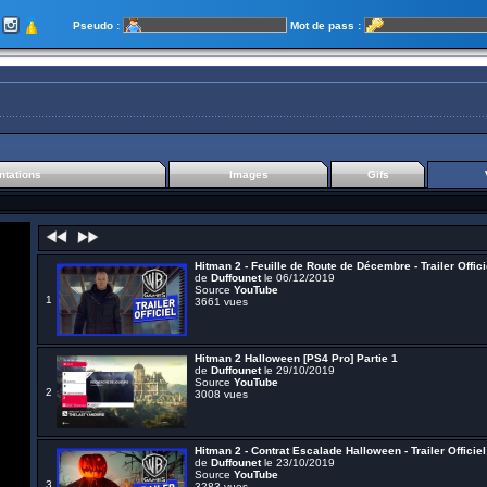
Pseudo :
Mot de pass :
tations
Images
Gifs
Hitman 2 - Feuille de Route de Décembre - Trailer Offici
de
Duffounet
le 06/12/2019
Source
YouTube
1
3661 vues
Hitman 2 Halloween [PS4 Pro] Partie 1
de
Duffounet
le 29/10/2019
Source
YouTube
2
3008 vues
Hitman 2 - Contrat Escalade Halloween - Trailer Officiel
de
Duffounet
le 23/10/2019
Source
YouTube
3
3283 vues