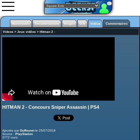
Nouveautés
Documentations
Images
Gifs
Vidéos
Commentaires
Videos
>
Jeux vidéos
>
Hitman 2
:
Nouveautés
Images
Vidéos
0rgani
Forum
Classement
L'équipe
Partenariats
HITMAN 2 - Concours Sniper Assassin | PS4
Final fantasy Dissidia NT
Ajoutée par
Duffounet
le 25/07/2018
Source :
PlayStation
3772 vues