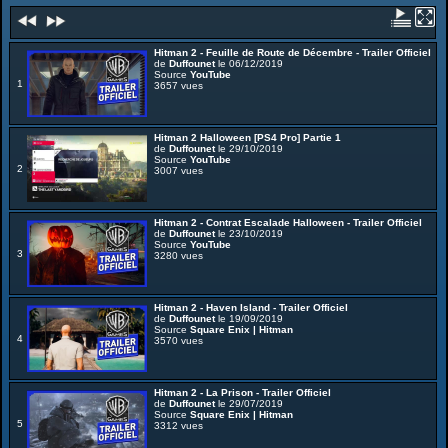
Hitman 2 - Feuille de Route de Décembre - Trailer Officiel
de
Duffounet
le 06/12/2019
Source
YouTube
1
3657 vues
Hitman 2 Halloween [PS4 Pro] Partie 1
de
Duffounet
le 29/10/2019
Source
YouTube
2
3007 vues
Hitman 2 - Contrat Escalade Halloween - Trailer Officiel
de
Duffounet
le 23/10/2019
Source
YouTube
3
3280 vues
Hitman 2 - Haven Island - Trailer Officiel
de
Duffounet
le 19/09/2019
Source
Square Enix | Hitman
4
3570 vues
Hitman 2 - La Prison - Trailer Officiel
de
Duffounet
le 29/07/2019
Source
Square Enix | Hitman
5
3312 vues